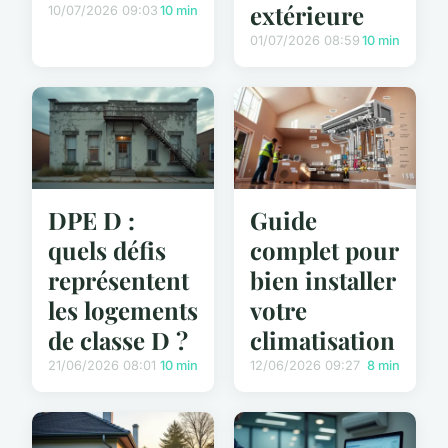
extérieure
10/07/2026 09:03
10 min
01/07/2026 08:59
10 min
DPE D :
Guide
quels défis
complet pour
représentent
bien installer
les logements
votre
de classe D ?
climatisation
21/06/2026 08:01
10 min
12/06/2026 09:27
8 min