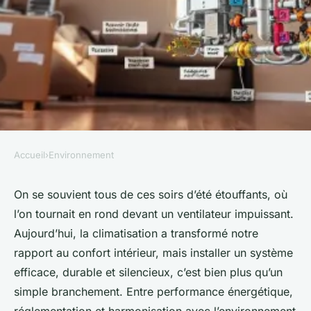
Accueil
›
Environnement
ENVIRONNEMENT
Guide complet pour bien
On se souvient tous de ces soirs d’été étouffants, où
l’on tournait en rond devant un ventilateur impuissant.
installer votre climatisation
Aujourd’hui, la climatisation a transformé notre
rapport au confort intérieur, mais installer un système
Joséphine
•
12/06/2026 09:27
•
8 min de lecture
efficace, durable et silencieux, c’est bien plus qu’un
simple branchement. Entre performance énergétique,