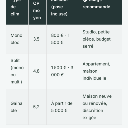
OP
de
(pose
recommandé
mo
clim
incluse)
yen
Studio, petite
Mono
800 € - 1
3,5
pièce, budget
bloc
500 €
serré
Split
Appartement,
(mono
1 500 € - 3
4,8
maison
ou
000 €
individuelle
multi)
Maison neuve
Gaina
À partir de
ou rénovée,
5,2
ble
5 000 €
discrétion
exigée