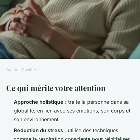
Accueil
›
Société
SOCIÉTÉ
Ce qui mérite votre attention
Comment trouver un
thérapeute holistique à Rueil-
Approche holistique
: traite la personne dans sa
Malmaison
globalité, en lien avec ses émotions, son corps et
son environnement.
Orion
•
10/05/2026 16:30
•
12 min de lecture
Réduction du stress
: utilise des techniques
comme la respiration consciente pour réinitialiser