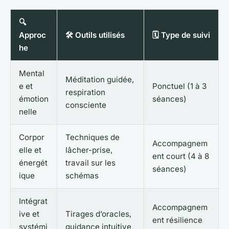
🔍
Approc
🛠️ Outils utilisés
🗓️ Type de suivi
he
Mental
Méditation guidée,
e et
Ponctuel (1 à 3
respiration
émotion
séances)
consciente
nelle
Corpor
Techniques de
Accompagnem
elle et
lâcher-prise,
ent court (4 à 8
énergét
travail sur les
séances)
ique
schémas
Intégrat
Accompagnem
ive et
Tirages d’oracles,
ent résilience
systémi
guidance intuitive