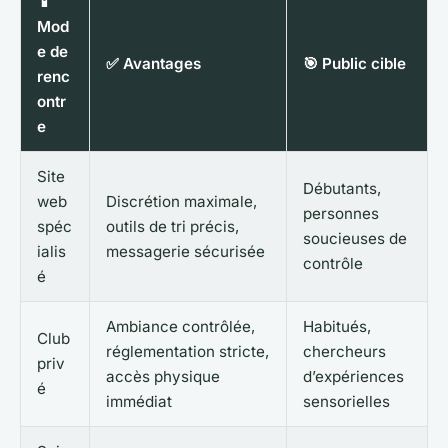
📱
Mod
e de
✅ Avantages
🎯 Public cible
renc
ontr
e
Site
Débutants,
web
Discrétion maximale,
personnes
spéc
outils de tri précis,
soucieuses de
ialis
messagerie sécurisée
contrôle
é
Ambiance contrôlée,
Habitués,
Club
réglementation stricte,
chercheurs
priv
accès physique
d’expériences
é
immédiat
sensorielles