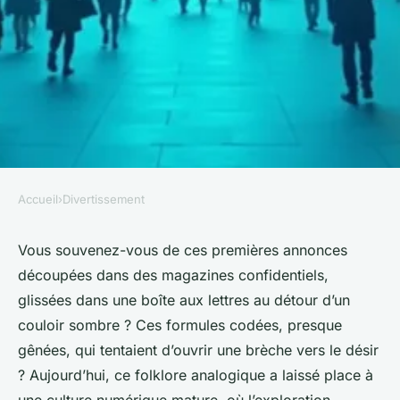
Accueil
›
Divertissement
DIVERTISSEMENT
Pourquoi choisir gleese
Vous souvenez-vous de ces premières annonces
découpées dans des magazines confidentiels,
comme votre plateforme
glissées dans une boîte aux lettres au détour d’un
d'échange ?
couloir sombre ? Ces formules codées, presque
gênées, qui tentaient d’ouvrir une brèche vers le désir
Claude
•
12/03/2026 15:21
•
10 min de lecture
? Aujourd’hui, ce folklore analogique a laissé place à