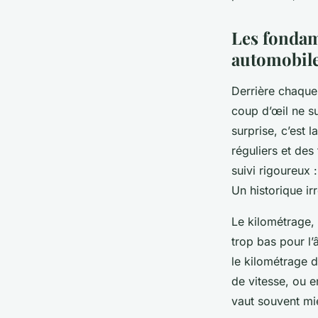
Dinaïs
•
27/04/2026 18:14
•
12 min de lecture
Les fondam
automobil
Derrière chaque
coup d’œil ne su
surprise, c’est 
réguliers et des 
suivi rigoureux 
Un historique ir
Le kilométrage, 
trop bas pour l’
le kilométrage d
de vitesse, ou 
vaut souvent mi