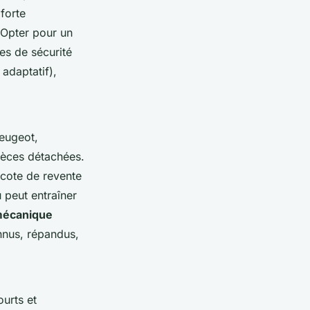
 forte
. Opter pour un
es de sécurité
adaptatif),
Peugeot,
ièces détachées.
 cote de revente
 peut entraîner
mécanique
nnus, répandus,
ourts et