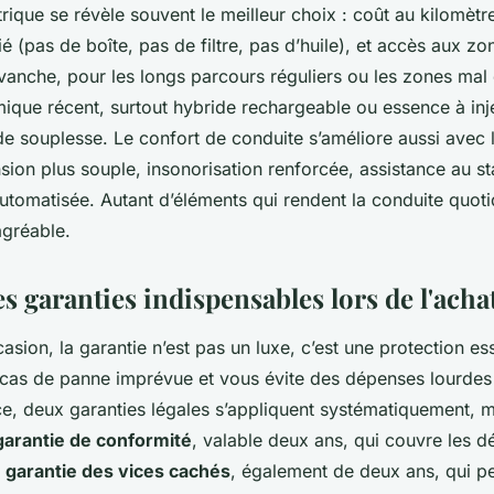
ctrique se révèle souvent le meilleur choix : coût au kilomètr
ié (pas de boîte, pas de filtre, pas d’huile), et accès aux zo
evanche, pour les longs parcours réguliers ou les zones mal
ique récent, surtout hybride rechargeable ou essence à inje
 de souplesse. Le confort de conduite s’améliore aussi avec
sion plus souple, insonorisation renforcée, assistance au s
utomatisée. Autant d’éléments qui rendent la conduite quot
agréable.
s garanties indispensables lors de l'acha
asion, la garantie n’est pas un luxe, c’est une protection esse
cas de panne imprévue et vous évite des dépenses lourdes
nce, deux garanties légales s’appliquent systématiquement, 
garantie de conformité
, valable deux ans, qui couvre les d
a
garantie des vices cachés
, également de deux ans, qui pe