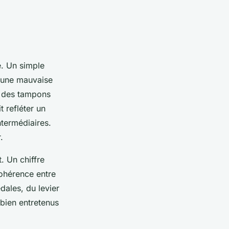
e. Un simple
et une mauvaise
ec des tampons
t refléter un
ntermédiaires.
.
t. Un chiffre
cohérence entre
dales, du levier
bien entretenus