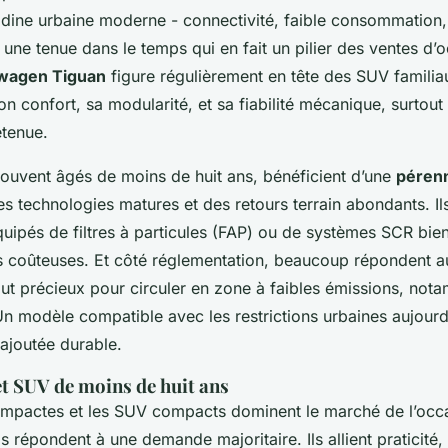
tadine urbaine moderne - connectivité, faible consommation,
 une tenue dans le temps qui en fait un pilier des ventes d’
wagen Tiguan
figure régulièrement en tête des SUV familia
n confort, sa modularité, et sa fiabilité mécanique, surtout
etenue.
souvent âgés de moins de huit ans, bénéficient d’une
pérenn
s technologies matures et des retours terrain abondants. Il
uipés de filtres à particules (FAP) ou de systèmes SCR bien
es coûteuses. Et côté réglementation, beaucoup répondent au
out précieux pour circuler en zone à faibles émissions, not
Un modèle compatible avec les restrictions urbaines aujourd
 ajoutée durable.
et SUV de moins de huit ans
ompactes et les SUV compacts dominent le marché de l’occ
ils répondent à une demande majoritaire. Ils allient praticité