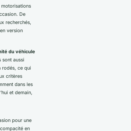
 motorisations
occasion. De
ux recherchés,
 en version
ité du véhicule
s sont aussi
 rodés, ce qui
x critères
amment dans les
’hui et demain,
asion pour une
, compacité en