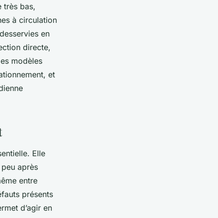
e très bas,
nes à circulation
 desservies en
ction directe,
 les modèles
tationnement, et
idienne
t
ntielle. Elle
 peu après
même entre
éfauts présents
rmet d’agir en