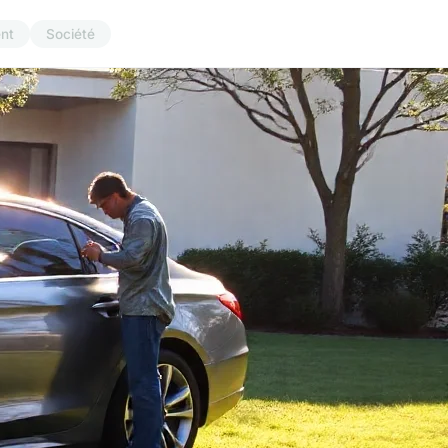
nt
Société