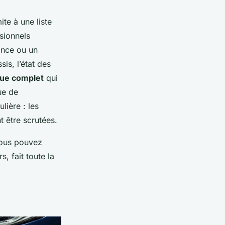
ite à une liste
ssionnels
ance ou un
is, l’état des
que complet
qui
ue de
ière : les
t être scrutées.
 vous pouvez
s, fait toute la