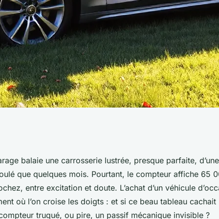
s conseils pour
rage balaie une carrosserie lustrée, presque parfaite, d’une
roulé que quelques mois. Pourtant, le compteur affiche 65 0
e d'occasion
hez, entre excitation et doute. L’achat d’un véhicule d’occa
nt où l’on croise les doigts : et si ce beau tableau cachait
compteur truqué, ou pire, un passif mécanique invisible ?