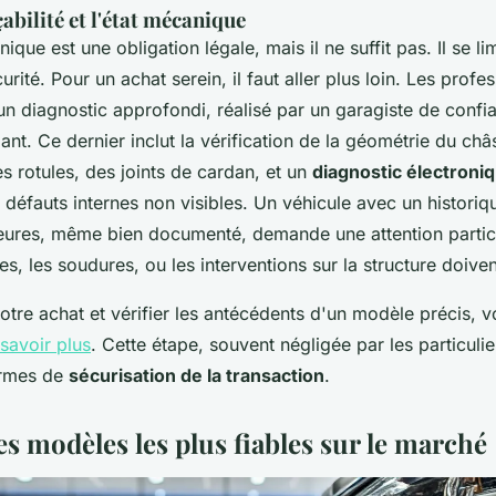
çabilité et l'état mécanique
ique est une obligation légale, mais il ne suffit pas. Il se lim
rité. Pour un achat serein, il faut aller plus loin. Les profe
 diagnostic approfondi, réalisé par un garagiste de confi
nt. Ce dernier inclut la vérification de la géométrie du châss
s rotules, des joints de cardan, et un
diagnostic électroni
 défauts internes non visibles. Un véhicule avec un historiq
eures, même bien documenté, demande une attention particul
es, les soudures, ou les interventions sur la structure doiven
otre achat et vérifier les antécédents d'un modèle précis,
savoir plus
. Cette étape, souvent négligée par les particulier
ermes de
sécurisation de la transaction
.
les modèles les plus fiables sur le marché