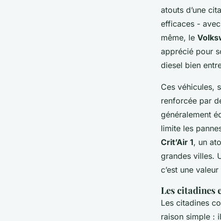
atouts d’une ci
efficaces - avec
même, le
Volks
apprécié pour so
diesel bien entr
Ces véhicules, 
renforcée par de
généralement éq
limite les pann
Crit’Air 1
, un at
grandes villes. 
c’est une valeur
Les citadines 
Les citadines c
raison simple : 