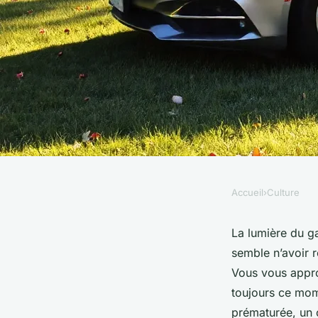
Accueil
›
Culture
CULTURE
Aedca : les meilleur
La lumière du ga
semble n’avoir 
choisir votre voitur
Vous vous approc
toujours ce mome
prématurée, un 