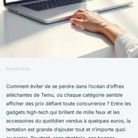
Accueil
›
Actu
ACTU
Économisez jusqu'à 40% avec
Comment éviter de se perdre dans l’océan d’offres
alléchantes de Temu, où chaque catégorie semble
un code promo Temu en mars
afficher des prix défiant toute concurrence ? Entre les
2026
gadgets high-tech qui brillent de mille feux et les
accessoires du quotidien vendus à quelques euros, la
Gordon
•
28/03/2026 11:57
•
8 min de lecture
tentation est grande d’ajouter tout et n’importe quoi