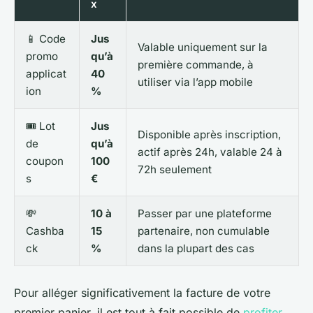
x
📱 Code
Jus
Valable uniquement sur la
promo
qu’à
première commande, à
applicat
40
utiliser via l’app mobile
ion
%
🎟️ Lot
Jus
Disponible après inscription,
de
qu’à
actif après 24h, valable 24 à
coupon
100
72h seulement
s
€
💸
10 à
Passer par une plateforme
Cashba
15
partenaire, non cumulable
ck
%
dans la plupart des cas
Pour alléger significativement la facture de votre
premier panier, il est tout à fait possible de
profiter